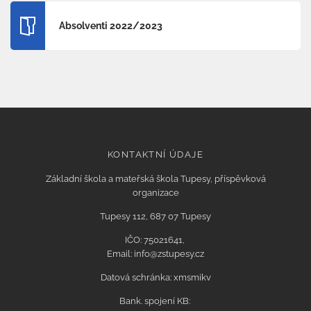
Absolventi 2022/2023
KONTAKTNÍ ÚDAJE
Základní škola a mateřská škola Tupesy, příspěvková
organizace
Tupesy 112, 687 07 Tupesy
IČO: 75021641,
Email: info@zstupesy.cz
Datová schránka: xmsmikv
Bank. spojení KB: