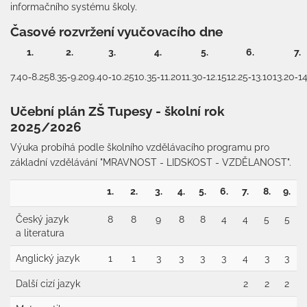
informačního systému školy.
Časové rozvržení vyučovacího dne
1.
2.
3.
4.
5.
6.
7.
7.40‑8.25
8.35‑9.20
9.40‑10.25
10.35‑11.20
11.30‑12.15
12.25‑13.10
13.20‑1
Učební plán ZŠ Tupesy - školní rok
2025/2026
Výuka probíhá podle školního vzdělávacího programu pro
základní vzdělávání "MRAVNOST - LIDSKOST - VZDĚLANOST".
1.
2.
3.
4.
5.
6.
7.
8.
9.
Český jazyk
8
8
9
8
8
4
4
5
5
a literatura
Anglický jazyk
1
1
3
3
3
3
4
3
3
Další cizí jazyk
2
2
2