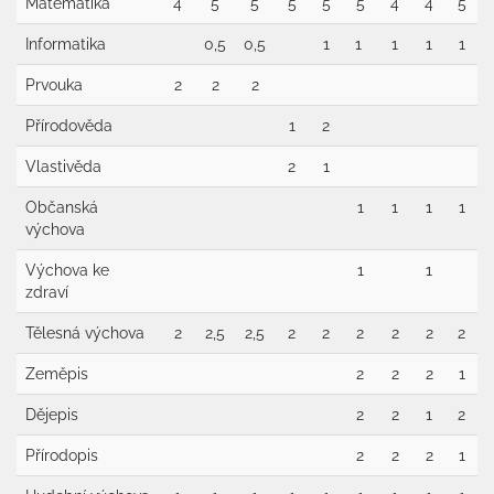
Matematika
4
5
5
5
5
5
4
4
5
Informatika
0,5
0,5
1
1
1
1
1
Prvouka
2
2
2
Přírodověda
1
2
Vlastivěda
2
1
Občanská
1
1
1
1
výchova
Výchova ke
1
1
zdraví
Tělesná výchova
2
2,5
2,5
2
2
2
2
2
2
Zeměpis
2
2
2
1
Dějepis
2
2
1
2
Přírodopis
2
2
2
1