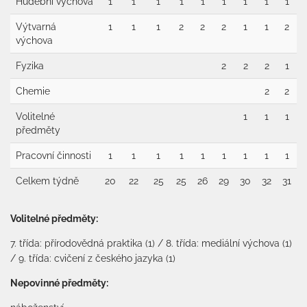
Hudební výchova
1
1
1
1
1
1
1
1
1
Výtvarná
1
1
1
2
2
2
1
1
2
výchova
Fyzika
2
2
2
1
Chemie
2
2
Volitelné
1
1
1
předměty
Pracovní činnosti
1
1
1
1
1
1
1
1
1
Celkem týdně
20
22
25
25
26
29
30
32
31
Volitelné předměty:
7. třída: přírodovědná praktika (1) / 8. třída: mediální výchova (1)
/ 9. třída: cvičení z českého jazyka (1)
Nepovinné předměty: