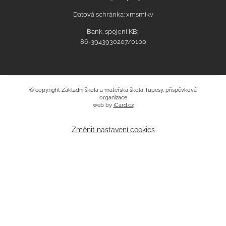
Datová schránka: xmsmikv
Bank. spojení KB:
86-3943930207/0100
© copyright Základní škola a mateřská škola Tupesy, příspěvková
organizace
web by
iCard.cz
Změnit nastavení cookies