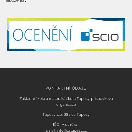
náboženství
KONTAKTNÍ ÚDAJE
Základní škola a mateřská škola Tupesy, příspěvková
organizace
Tupesy 112, 687 07 Tupesy
IČO: 75021641,
Email: info@zstupesy.cz