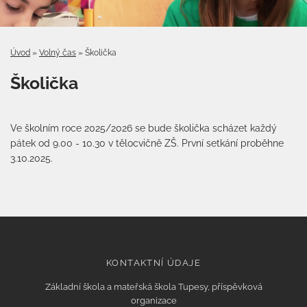
Úvod
»
Volný čas
»
Školička
Školička
Ve školním roce 2025/2026 se bude školička scházet každý
pátek od 9.00 - 10.30 v tělocvičně ZŠ. První setkání proběhne
3.10.2025.
KONTAKTNÍ ÚDAJE
Základní škola a mateřská škola Tupesy, příspěvková
organizace