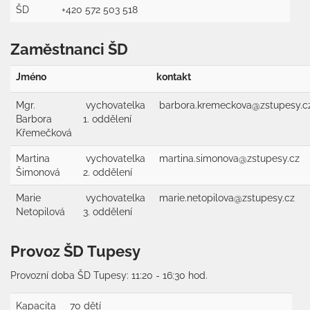
ŠD
+420 572 503 518
Zaměstnanci ŠD
Jméno
kontakt
Mgr.
vychovatelka
barbora.kremeckova@zstupesy.c
Barbora
1. oddělení
Křemečková
Martina
vychovatelka
martina.simonova@zstupesy.cz
Šimonová
2. oddělení
Marie
vychovatelka
marie.netopilova@zstupesy.cz
Netopilová
3. oddělení
Provoz ŠD Tupesy
Provozní doba ŠD Tupesy: 11:20 - 16:30 hod.
Kapacita
70 dětí