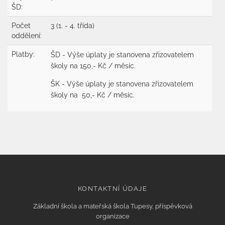
ŠD:
Počet
3 (1. - 4. třída)
oddělení:
Platby:
ŠD - Výše úplaty je stanovena zřizovatelem
školy na 150,- Kč / měsíc.
ŠK - Výše úplaty je stanovena zřizovatelem
školy na 50,- Kč / měsíc.
KONTAKTNÍ ÚDAJE
Základní škola a mateřská škola Tupesy, příspěvková
organizace