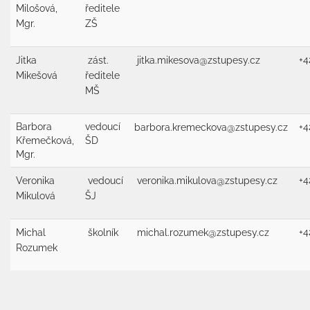
Milošová,
ředitele
Mgr.
ZŠ
+4
Jitka
zást.
jitka.mikesova@zstupesy.cz
Mikešová
ředitele
MŠ
Barbora
vedoucí
+4
barbora.kremeckova@zstupesy.cz
Křemečková,
ŠD
Mgr.
+4
Veronika
vedoucí
veronika.mikulova@zstupesy.cz
Mikulová
ŠJ
+4
Michal
školník
michal.rozumek@zstupesy.cz
Rozumek