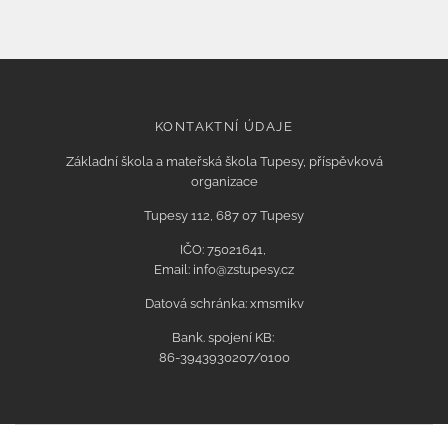
KONTAKTNÍ ÚDAJE
Základní škola a mateřská škola Tupesy, příspěvková
organizace
Tupesy 112, 687 07 Tupesy
IČO: 75021641,
Email: info@zstupesy.cz
Datová schránka: xmsmikv
Bank. spojení KB:
86-3943930207/0100