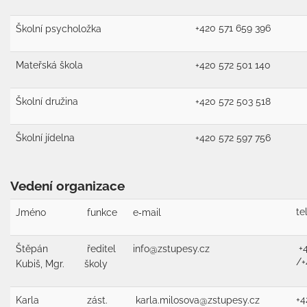
+420 571 659 396
Školní psycholožka
Mateřská škola
+420 572 501 140
Školní družina
+420 572 503 518
Školní jídelna
+420 572 597 756
Vedení organizace
te
Jméno
funkce
e‑mail
+4
Štěpán
ředitel
info@zstupesy.cz
/+
Kubiš, Mgr.
školy
+4
Karla
zást.
karla.milosova@zstupesy.cz