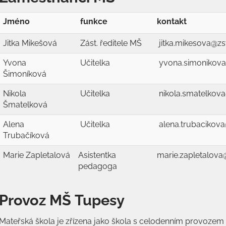
Jméno
funkce
kontakt
Jitka Mikešová
Zást. ředitele MŠ
jitka.mikesova@zs
Yvona
Učitelka
yvona.simonikova
Šimoníková
Nikola
Učitelka
nikola.smatelkov
Šmatelková
Alena
Učitelka
alena.trubacikov
Trubačíková
Marie Zapletalová
Asistentka
marie.zapletalova
pedagoga
Provoz MŠ Tupesy
Mateřská škola je zřízena jako škola s celodenním provozem