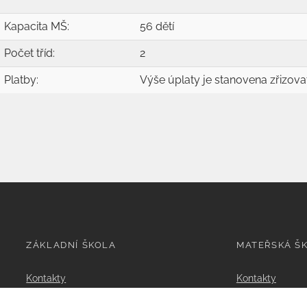
Kapacita MŠ:
56 dětí
Počet tříd:
2
Platby:
Výše úplaty je stanovena zřizova
ZÁKLADNÍ ŠKOLA
MATEŘSKÁ Š
Kontakty
Kontakty
Organizace výuky
1. třída