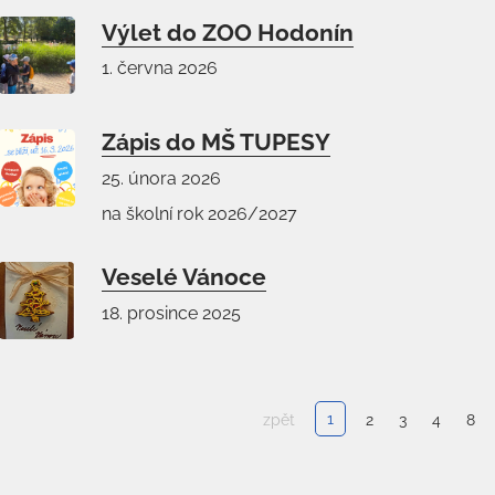
Výlet do ZOO Hodonín
1. června 2026
Zápis do MŠ TUPESY
25. února 2026
na školní rok 2026/2027
Veselé Vánoce
18. prosince 2025
1
zpět
2
3
4
8