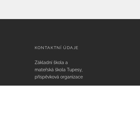
KONTAKTNÍ ÚDAJE
Základní škola a
mateřská škola Tupesy,
příspěvková organizace
Tupesy 112, 687 07
Tupesy
IČO: 75021641,
Email: info@zstupesy.cz
Datová schránka:
xmsmikv