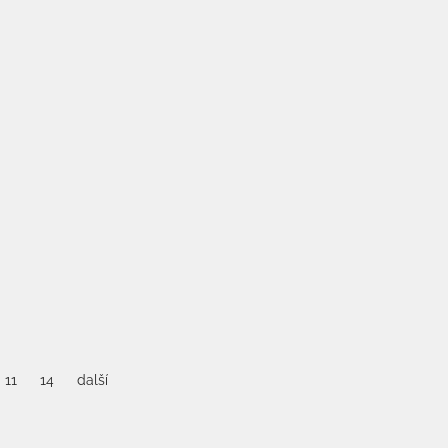
11
14
další