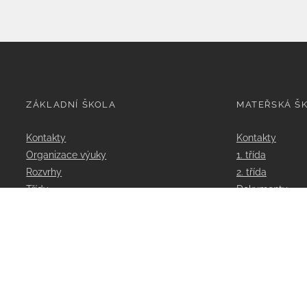
ZÁKLADNÍ ŠKOLA
MATEŘSKÁ Š
Kontakty
Kontakty
Organizace výuky
1. třída
Rozvrhy
2. třída
Třídy
Dokumenty
Učitelé
Poradenství
Aktivity školy
Projekty
Dokumenty
ClassRoom