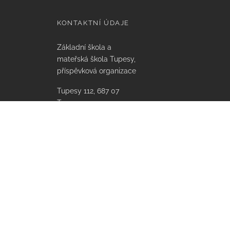
KONTAKTNÍ ÚDAJE
Základní škola a
mateřská škola Tupesy,
příspěvková organizace
Tupesy 112, 687 07
Tupesy
IČO: 75021641,
Email: info@zstupesy.cz
Datová schránka:
xmsmikv
Bank. spojení KB:
86-3943930207/0100