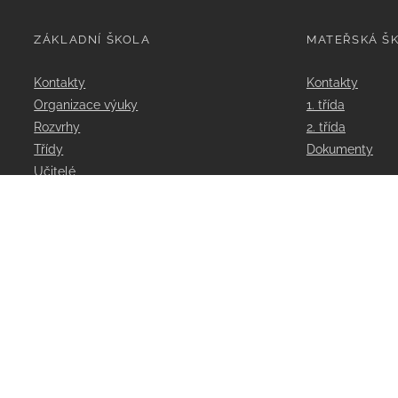
ZÁKLADNÍ ŠKOLA
MATEŘSKÁ Š
Kontakty
Kontakty
Organizace výuky
1. třída
Rozvrhy
2. třída
Třídy
Dokumenty
Učitelé
Poradenství
Aktivity školy
Projekty
Dokumenty
ClassRoom