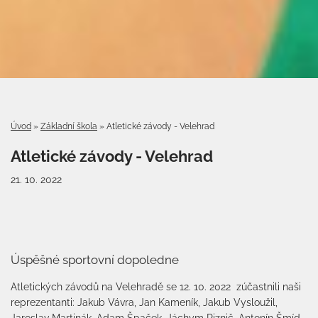
Úvod
»
Základní škola
»
Atletické závody - Velehrad
Atletické závody - Velehrad
21. 10. 2022
Úspěšné sportovní dopoledne
Atletických závodů na Velehradě se 12. 10. 2022 zúčastnili naši
reprezentanti: Jakub Vávra, Jan Kameník, Jakub Vysloužil,
Jaroslav Martinák, Adam Špaček, Jáchym Riznič, Antonín Šmíd,