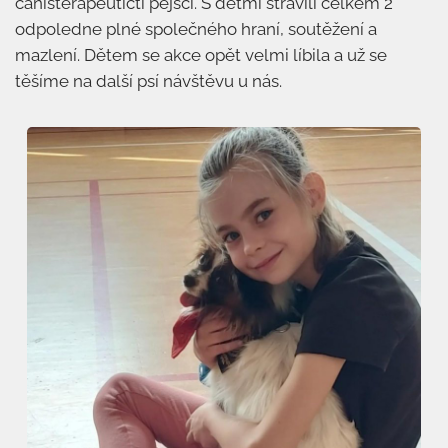
canisterapeutičtí pejsci. S dětmi strávili celkem 2
odpoledne plné společného hraní, soutěžení a
mazlení. Dětem se akce opět velmi líbila a už se
těšíme na další psí návštěvu u nás.