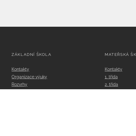
ZÁKLADNÍ ŠKOLA
MATEŘSKÁ Š
Kontakty
Kontakty
Organizace výuky
1. třída
Rozvrhy
2. třída
Třídy
Dokumenty
Učitelé
Poradenství
Aktivity školy
Projekty
Dokumenty