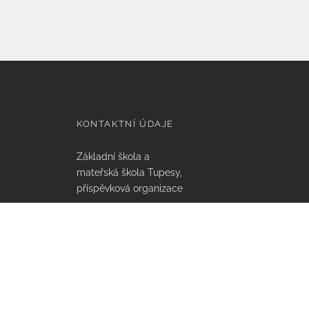
KONTAKTNÍ ÚDAJE
Základní škola a
mateřská škola Tupesy,
příspěvková organizace
Tupesy 112, 687 07
Tupesy
IČO: 75021641,
Email: info@zstupesy.cz
Datová schránka: