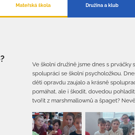
Mateřská škola
Družina a klub
?
Ve školní družině jsme dnes s prváčky s
spolupráci se školní psycholožkou. Dn
děti opravdu zaujalo a krásně spolupra
pomáhat, ale i škodit, dovedou pohladit,
tvořit z marshmallownů a špaget? Nevěř