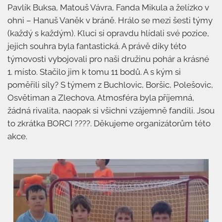
Pavlík Buksa, Matouš Vávra, Fanda Mikula a želízko v
ohni – Hanuš Vaněk v bráně. Hrálo se mezi šesti týmy
(každý s každým). Kluci si opravdu hlídali své pozice,
jejich souhra byla fantastická. A právě díky této
týmovosti vybojovali pro naši družinu pohár a krásné
1. místo. Stačilo jim k tomu 11 bodů. A s kým si
poměřili síly? S týmem z Buchlovic, Boršic, Polešovic,
Osvětiman a Zlechova. Atmosféra byla příjemná,
žádná rivalita, naopak si všichni vzájemně fandili. Jsou
to zkrátka BORCI ????. Děkujeme organizátorům této
akce.