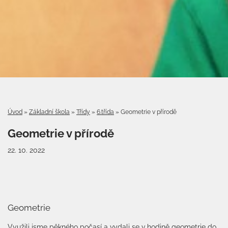
Úvod
»
Základní škola
»
Třídy
»
6.třída
»
Geometrie v přírodě
Geometrie v přírodě
22. 10. 2022
Geometrie
Využili jsme pěkného počasí a vydali se v hodině geometrie do