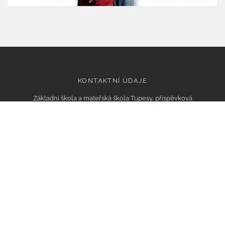
KONTAKTNÍ ÚDAJE
Základní škola a mateřská škola Tupesy, příspěvková
organizace
Tupesy 112, 687 07 Tupesy
IČO: 75021641,
Email: info@zstupesy.cz
Datová schránka: xmsmikv
Bank. spojení KB:
86-3943930207/0100