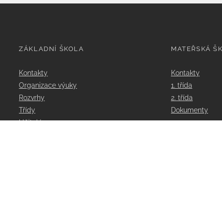
ZÁKLADNÍ ŠKOLA
MATEŘSKÁ Š
Kontakty
Kontakty
Organizace výuky
1. třída
Rozvrhy
2. třída
Třídy
Dokumenty
Učitelé
Poradenství
Aktivity školy
Projekty
Dokumenty
ClassRoom