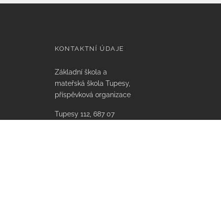
KONTAKTNÍ ÚDAJE
Základní škola a
mateřská škola Tupesy,
příspěvková organizace
Tupesy 112, 687 07
Tupesy
IČO: 75021641,
Email: info@zstupesy.cz
Datová schránka:
xmsmikv
Bank. spojení KB:
86-3943930207/0100