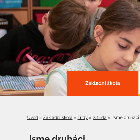
Základní škola
Úvod
»
Základní škola
»
Třídy
»
2. třída
»
Jsme druháci
Jsme druháci