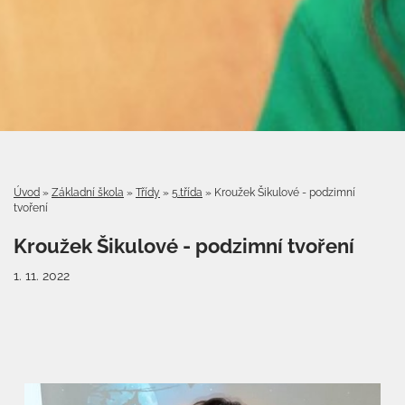
Úvod
»
Základní škola
»
Třídy
»
5.třída
»
Kroužek Šikulové - podzimní
tvoření
Kroužek Šikulové - podzimní tvoření
1. 11. 2022