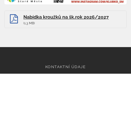
Nabídka kroužků na šk.rok 2026/2027
(1,3 MB)
KONTAKTNÍ ÚDAJE
Základní škola a mateřská škola Tupesy, příspěvková
organizace
Tupesy 112, 687 07 Tupesy
IČO: 75021641,
Email: info@zstupesy.cz
Datová schránka: xmsmikv
Bank. spojení KB: