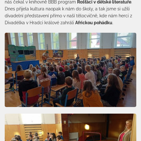
nás čekal v knihovně BBB program
Rošťáci v dětské literatuře
.
Dnes přijela kultura naopak k nám do školy, a tak jsme si užili
divadelní představení přímo v naší tělocvičně, kde nám herci z
Divadélka v Hradci králové zahráli
Africkou pohádku
.