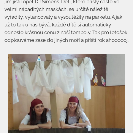
jim jistil opět DJ Simens. Děti, které přišly často ve
velmi nápaditých maskách, se určitě náležitě
vyřádily, vytancovaly a vysoutěžily na parketu. A jak
už to tak u nás bývá, každé dítě si automaticky
odneslo krásnou cenu z naší tomboly. Tak pro letošek
odplouváme zase do jiných moří a příští rok ahoooooj.