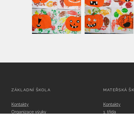
ZÁKLADNÍ ŠKOLA
MATEŘSKÁ Š
Kontakty
Kontakty
Organizace výuky
1. třída
Rozvrhy
2. třída
Třídy
Dokumenty