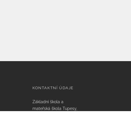
KONTAKTNÍ ÚDAJE
Základní škola a
mateřská škola Tupesy,
příspěvková organizace
Tupesy 112, 687 07