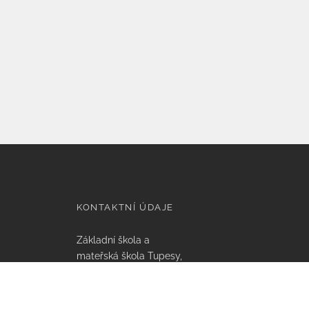
KONTAKTNÍ ÚDAJE
Základní škola a
mateřská škola Tupesy,
příspěvková organizace
Tupesy 112, 687 07