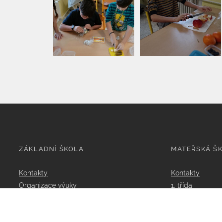
ZÁKLADNÍ ŠKOLA
MATEŘSKÁ Š
Kontakty
Kontakty
Organizace výuky
1. třída
Rozvrhy
2. třída
Třídy
Dokumenty