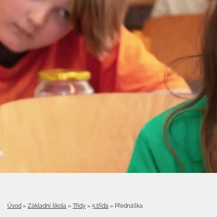
Úvod
»
Základní škola
»
Třídy
»
5.třída
»
Přednáška