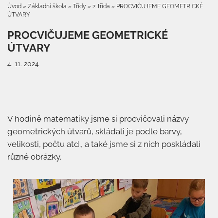
Úvod
»
Základní škola
»
Třídy
»
2. třída
»
PROCVIČUJEME GEOMETRICKÉ
ÚTVARY
PROCVIČUJEME GEOMETRICKÉ
ÚTVARY
4. 11. 2024
V hodině matematiky jsme si procvičovali názvy
geometrických útvarů, skládali je podle barvy,
velikosti, počtu atd., a také jsme si z nich poskládali
různé obrázky.