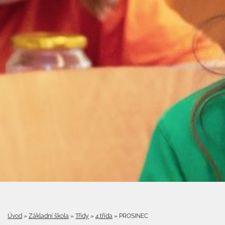
Úvod
»
Základní škola
»
Třídy
»
4.třída
»
PROSINEC