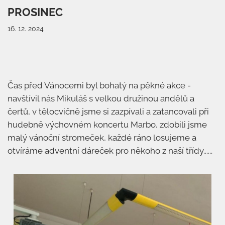
PROSINEC
16. 12. 2024
Čas před Vánocemi byl bohatý na pěkné akce -
navštívil nás Mikuláš s velkou družinou andělů a
čertů, v tělocvičně jsme si zazpívali a zatancovali při
hudebně výchovném koncertu Marbo, zdobili jsme
malý vánoční stromeček, každé ráno losujeme a
otvíráme adventní dáreček pro někoho z naší třídy......