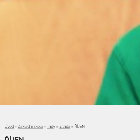
Úvod
»
Základní škola
»
Třídy
»
1. třída
»
ŘÍJEN
ŘÍJEN