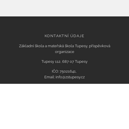
KONTAKTNÍ ÚDAJE
Základní škola a mateřská škola Tupesy, příspěvková
organizace
Tupesy 112, 687 07 Tupesy
IČO: 75021641,
Email: info@zstupesy.cz
Datová schránka: xmsmikv
Bank. spojení KB:
86-3943930207/0100