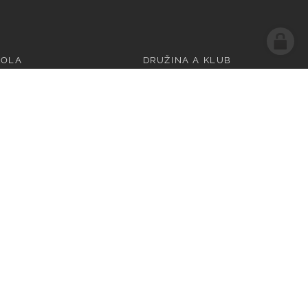
KOLA
DRUŽINA A KLUB
Kontakty
1. Oddělení
2. Oddělení
3. Oddělení
Dokumenty