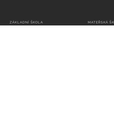
ZÁKLADNÍ ŠKOLA
MATEŘSKÁ Š
Kontakty
Kontakty
Organizace výuky
1. třída
Rozvrhy
2. třída
Třídy
Dokumenty
Učitelé
Poradenství
Aktivity školy
Projekty
Dokumenty
ClassRoom