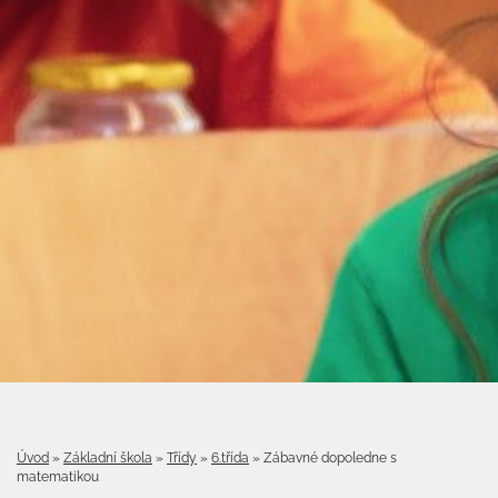
Úvod
»
Základní škola
»
Třídy
»
6.třída
»
Zábavné dopoledne s
matematikou