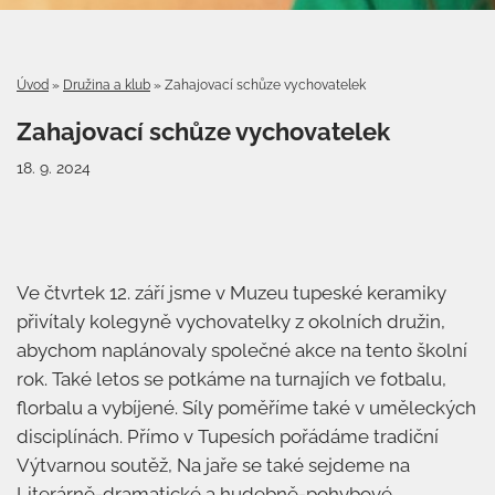
Úvod
»
Družina a klub
»
Zahajovací schůze vychovatelek
Zahajovací schůze vychovatelek
18. 9. 2024
Ve čtvrtek 12. září jsme v Muzeu tupeské keramiky
přivítaly kolegyně vychovatelky z okolních družin,
abychom naplánovaly společné akce na tento školní
rok. Také letos se potkáme na turnajích ve fotbalu,
florbalu a vybíjené. Síly poměříme také v uměleckých
disciplínách. Přímo v Tupesích pořádáme tradiční
Výtvarnou soutěž, Na jaře se také sejdeme na
Literárně-dramatické a hudebně-pohybové