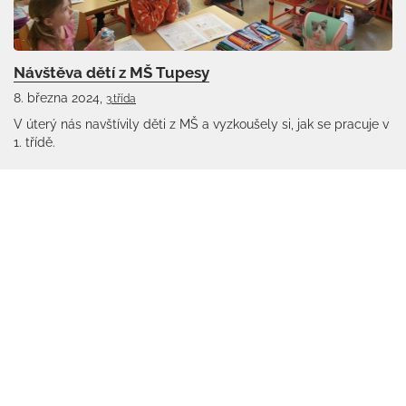
Návštěva dětí z MŠ Tupesy
8. března 2024,
3.třída
V úterý nás navštívily děti z MŠ a vyzkoušely si, jak se pracuje v
1. třídě.
Hodina tělocviku