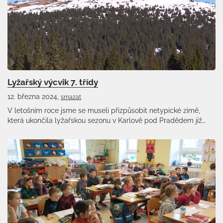
Lyžařský výcvik 7. třídy
12. března 2024,
smazat
V letošním roce jsme se museli přizpůsobit netypické zimě,
která ukončila lyžařskou sezonu v Karlově pod Pradědem již…