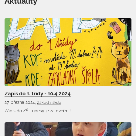
Aktuality
Zápis do 1. třídy - 10.4.2024
27. března 2024,
Základní škola
Zápis do ZŠ Tupesy je za dveřmi!