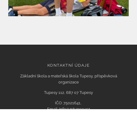
KONTAKTNÍ ÚDAJE
Základní škola a mateřská škola Tupesy, příspěvková
organizace
Tupesy 112, 687 07 Tupesy
IČO: 75021641,
Email: info@zstupesy.cz
Datová schránka: xmsmikv
Bank. spojení KB:
86-3943930207/0100