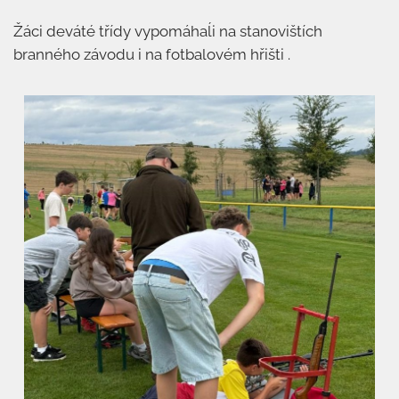
Žáci deváté třídy vypomáhaĺi na stanovištích
branného závodu i na fotbalovém hřišti .