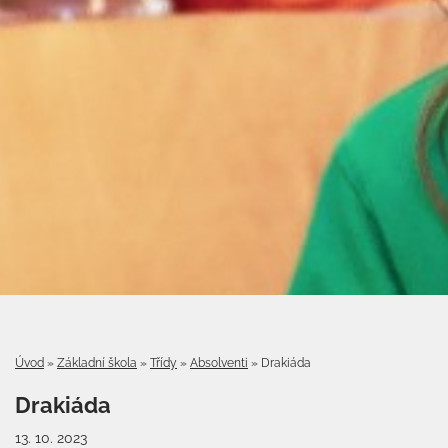
Úvod
»
Základní škola
»
Třídy
»
Absolventi
»
Drakiáda
Drakiáda
13. 10. 2023