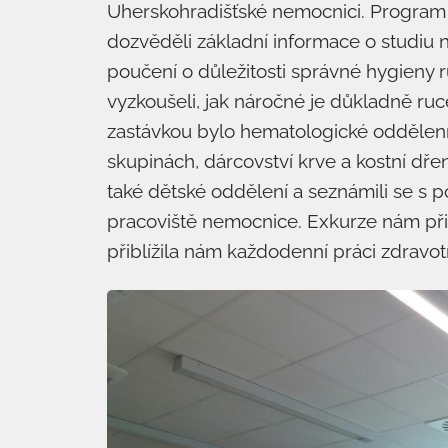
Uherskohradišťské nemocnici. Program z
dozvěděli základní informace o studiu 
poučení o důležitosti správné hygieny r
vyzkoušeli, jak náročné je důkladně ruce
zastávkou bylo hematologické oddělení,
skupinách, dárcovství krve a kostní dřen
také dětské oddělení a seznámili se s po
pracoviště nemocnice. Exkurze nám při
přiblížila nám každodenní práci zdravot