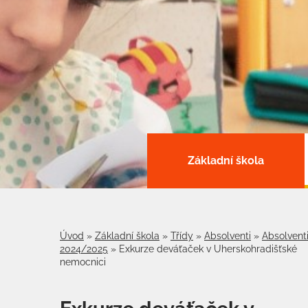
Základní škola
Úvod
»
Základní škola
»
Třídy
»
Absolventi
»
Absolvent
2024/2025
»
Exkurze deváťaček v Uherskohradišťské
nemocnici