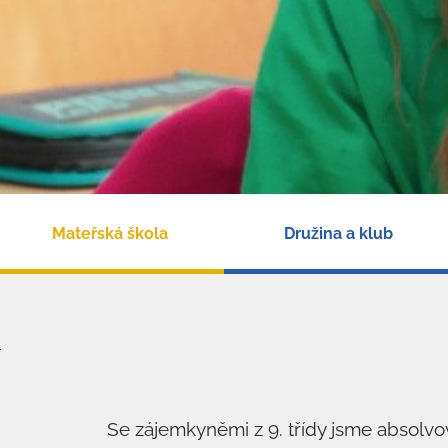
Mateřská škola
Družina a klub
i
Se zájemkyněmi z 9. třídy jsme absolvov