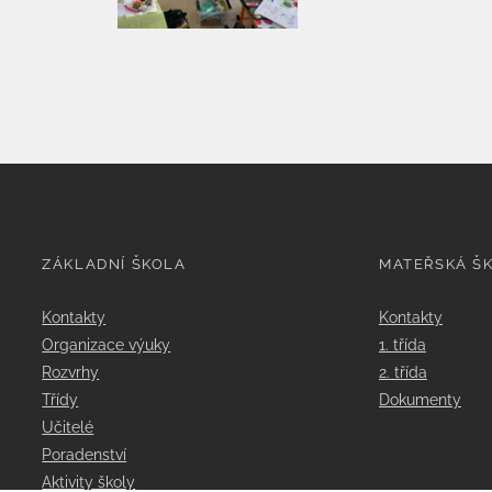
ZÁKLADNÍ ŠKOLA
MATEŘSKÁ Š
Kontakty
Kontakty
Organizace výuky
1. třída
Rozvrhy
2. třída
Třídy
Dokumenty
Učitelé
Poradenství
Aktivity školy