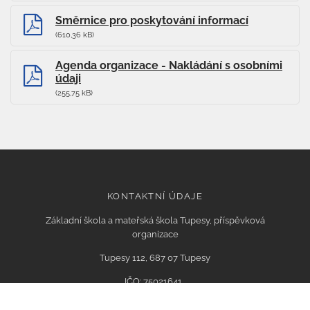
Směrnice pro poskytování informací
(610,36 kB)
Agenda organizace - Nakládání s osobními
údaji
(255,75 kB)
KONTAKTNÍ ÚDAJE
Základní škola a mateřská škola Tupesy, příspěvková
organizace
Tupesy 112, 687 07 Tupesy
IČO: 75021641,
Email: info@zstupesy.cz