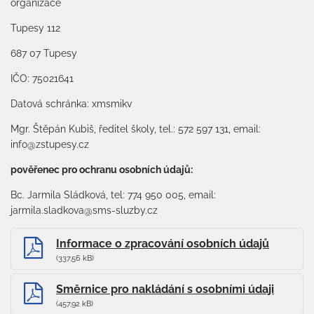
organizace
Tupesy 112
687 07 Tupesy
IČO: 75021641
Datová schránka: xmsmikv
Mgr. Štěpán Kubiš, ředitel školy, tel.: 572 597 131, email:
info@zstupesy.cz
pověřenec pro ochranu osobních údajů:
Bc. Jarmila Sládková, tel: 774 950 005, email:
jarmila.sladkova@sms-sluzby.cz
Informace o zpracování osobních údajů
(337,56 kB)
Směrnice pro nakládání s osobními údaji
(457,92 kB)