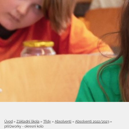
Úvod
»
Základní škola
»
Třídy
»
Absolventi
»
Absolventi 2022/2023
»
pIšQworky - okresní kolo