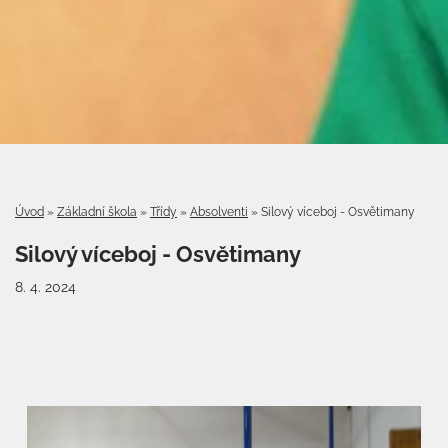
Úvod
»
Základní škola
»
Třídy
»
Absolventi
»
Silový víceboj - Osvětimany
Silový víceboj - Osvětimany
8. 4. 2024