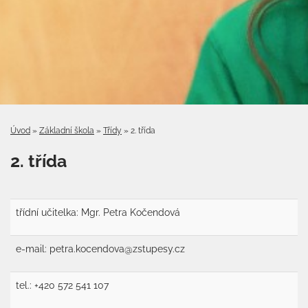
Úvod
»
Základní škola
»
Třídy
»
2. třída
2. třída
třídní učitelka: Mgr. Petra Kočendová
e-mail: petra.kocendova@zstupesy.cz
tel.: +420 572 541 107