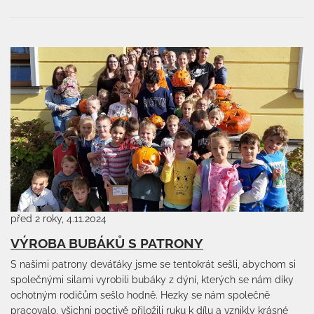
před 2 roky, 4.11.2024
VÝROBA BUBÁKŮ S PATRONY
S našimi patrony deváťáky jsme se tentokrát sešli, abychom si
společnými silami vyrobili bubáky z dýní, kterých se nám díky
ochotným rodičům sešlo hodně. Hezky se nám společně
pracovalo, všichni poctivě přiložili ruku k dílu a vznikly krásné