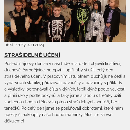
před 2 roky, 4.11.2024
STRAŠIDELNÉ UČENÍ
Poslední říjnový den se v naší třídě místo dětí objevili kostlivci,
duchové, čarodějnice, netopýři i upíři, aby si užili celý den
strašidelného učení. V pracovním listu plném duchů jsme četli a
vybarvovali slabiky, přiřazovali pavoučky a pavučiny s příklady
a výsledky, porovnávali čísla v dýních, lepili dýně podle velikosti
a plnili úkoly podle pokynů, a taky jsme si spolu s třeťáky užili
společnou hodinu tělocviku plnou strašidelných soutěží, her i
tanečků. Po celý den jsme se posilňovali dobrotami, které nám
upekly či nakoupily naše hodné maminky. Moc jim za vše
děkujeme!